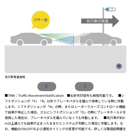
+
先行車発進告知
信
■TMN：Traffic Movement Notification ■右折矢印信号も検知可能です。 ■シ
フトポジションが「P」「R」以外でブレーキペダルを踏んで停車している時に作動
します。シフトポジションが「N」の時、またはレーダークルーズコントロール機能
で自車が停止した場合、さらにシフトポジションが「D」の時にブレーキホールドを
使用した場合は、ブレーキペダルを踏んでいなくても作動します。 ■先行車が約4
m以上進んでも自車が止まったままだとシステムが判断した場合に作動します。な
お、機能のON/OFFおよび通知タイミングの変更が可能です。詳しくは取扱説明書を