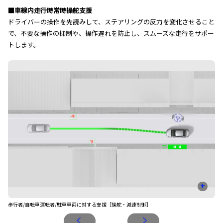
■車線内走行時常時操舵支援
ドライバーの操作を先読みして、ステアリングの反力を変化させること
で、不要な操作の抑制や、操作遅れを防止し、スムーズな走行をサポー
トします。
+
歩行者/自転車運転者/駐車車両に対する支援［操舵・減速制御］
先