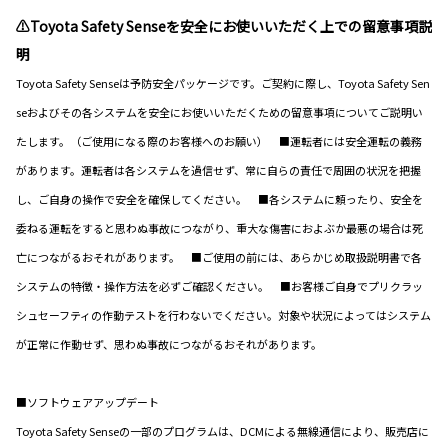
⚠Toyota Safety Senseを安全にお使いいただく上での留意事項説
明
Toyota Safety Senseは予防安全パッケージです。ご契約に際し、Toyota Safety Sen
seおよびその各システムを安全にお使いいただくための留意事項についてご説明い
たします。（ご使用になる際のお客様へのお願い） ■運転者には安全運転の義務
があります。運転者は各システムを過信せず、常に自らの責任で周囲の状況を把握
し、ご自身の操作で安全を確保してください。 ■各システムに頼ったり、安全を
委ねる運転をすると思わぬ事故につながり、重大な傷害におよぶか最悪の場合は死
亡につながるおそれがあります。 ■ご使用の前には、あらかじめ取扱説明書で各
システムの特徴・操作方法を必ずご確認ください。 ■お客様ご自身でプリクラッ
シュセーフティの作動テストを行わないでください。対象や状況によってはシステム
が正常に作動せず、思わぬ事故につながるおそれがあります。
■ソフトウェアアップデート
Toyota Safety Senseの一部のプログラムは、DCMによる無線通信により、販売店に