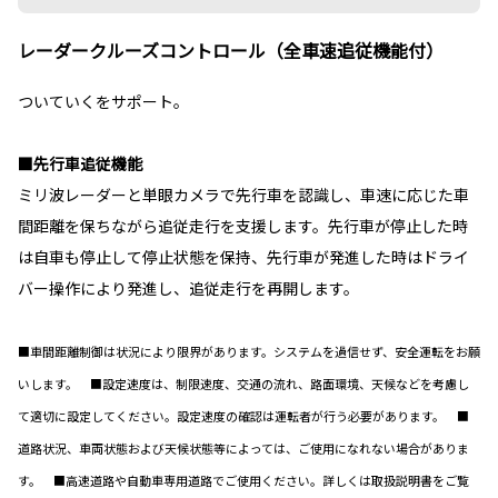
レーダークルーズコントロール（全車速追従機能付）
ついていくをサポート。
■先行車追従機能
ミリ波レーダーと単眼カメラで先行車を認識し、車速に応じた車
間距離を保ちながら追従走行を支援します。先行車が停止した時
は自車も停止して停止状態を保持、先行車が発進した時はドライ
バー操作により発進し、追従走行を再開します。
■車間距離制御は状況により限界があります。システムを過信せず、安全運転をお願
いします。 ■設定速度は、制限速度、交通の流れ、路面環境、天候などを考慮し
て適切に設定してください。設定速度の確認は運転者が行う必要があります。 ■
道路状況、車両状態および天候状態等によっては、ご使用になれない場合がありま
す。 ■高速道路や自動車専用道路でご使用ください。詳しくは取扱説明書をご覧