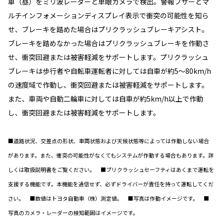
車（昼）をミリ波レーダーと単眼カメラで検出。警報ブザーとマ
ルチインフォメーションディスプレイ表示で衝突の可能性を知ら
せ、ブレーキを踏めた場合はプリクラッシュブレーキアシスト。
ブレーキを踏めなかった場合はプリクラッシュブレーキを作動さ
せ、衝突回避または被害軽減をサポートします。プリクラッシュ
ブレーキは歩行者や自転車運転者に対しては自車が約5〜80km/h
の速度域で作動し、衝突回避または被害軽減をサポートします。
また、車両や自動二輪車に対しては自車が約5km/h以上で作動
し、衝突回避または被害軽減をサポートします。
■道路状況、交差点の形状、車両状態および天候状態等によっては作動しない場合
があります。また、衝突の可能性がなくてもシステムが作動する場合もあります。詳
しくは取扱説明書をご覧ください。 ■プリクラッシュセーフティはあくまで運転を
支援する機能です。本機能を過信せず、必ずドライバーが責任を持って運転してくだ
さい。 ■数値はトヨタ自動車（株）測定値。 ■写真は作動イメージです。 ■
写真のカメラ・レーダーの検知範囲はイメージです。