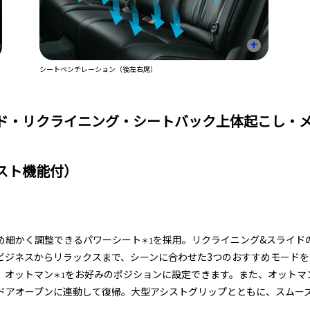
+
シートベンチレーション（後左右席）
ド・リクライニング・シートバック上体起こし・
スト機能付）
め細かく調整できるパワーシート
を採用。リクライニング&スライド
＊1
ビジネスからリラックスまで、シーンに合わせた3つのおすすめモード
、オットマン
をお好みのポジションに設定できます。また、オットマ
＊1
ドアオープンに連動して復帰。大型アシストグリップとともに、スムー