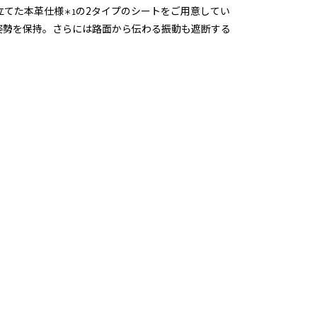
立てた本革仕様
の2タイプのシートをご用意してい
＊1
姿勢を保持。さらには路面から伝わる振動も遮断する