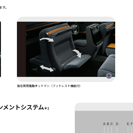
ます。
+
後左席用電動オットマン（フットレスト機能付）
インメントシステム
＊1