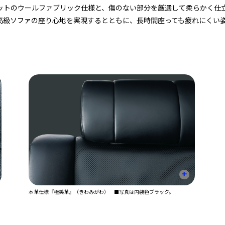
ットのウールファブリック仕様と、傷のない部分を厳選して柔らかく仕
高級ソファの座り心地を実現するとともに、長時間座っても疲れにくい
+
本革仕様『極美革』（きわみがわ） ■写真は内装色ブラック。