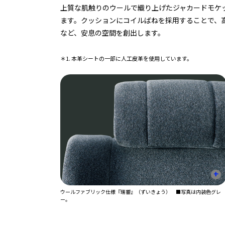
上質な肌触りのウールで織り上げたジャカードモケ
ます。クッションにコイルばねを採用することで、
など、安息の空間を創出します。
＊1. 本革シートの一部に人工皮革を使用しています。
+
ウールファブリック仕様『瑞響』（ずいきょう） ■写真は内装色グレ
ー。