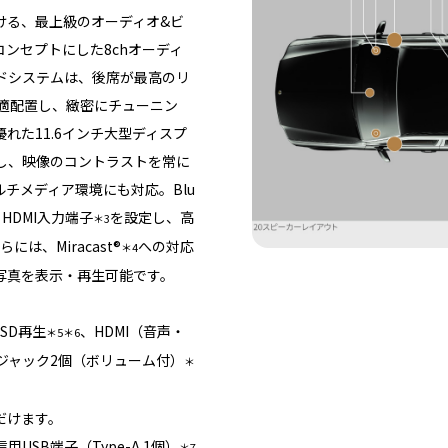
ける、最上級のオーディオ&ビ
ンセプトにした8chオーディ
ドシステムは、後席が最高のリ
最適配置し、緻密にチューニン
れた11.6インチ大型ディスプ
し、映像のコントラストを常に
チメディア環境にも対応。Blu
HDMI入力端子
を設定し、高
＊3
、Miracast®
への対応
＊4
写真を表示・再生可能です。
SD再生
、HDMI（音声・
＊5＊6
ホンジャック2個（ボリューム付）
＊
だけます。
用USB端子（Type-A 1個）
＊7