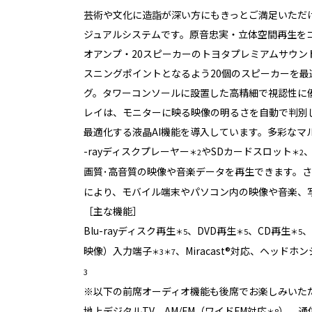
芸術や文化に造詣が深い方にもきっとご満足いただ
ジュアルシステムです。原音忠実・立体空間再生をコ
オアンプ・20スピーカーのトヨタプレミアムサウン
スニングポイントとなるよう20個のスピーカーを
グ。タワーコンソールに設置した高精細で視認性に優
レイは、モニターに映る映像の明るさを自動で判別
最適化する液晶AI機能を導入しています。多彩なマル
-rayディスクプレーヤー
やSDカードスロット
、
＊2
＊2
画質･高音質の映像や音楽データを再生できます。さらには
により、モバイル端末やパソコン内の映像や音楽、
［主な機能］
Blu-rayディスク再生
、DVD再生
、CD再生
、
＊5
＊5
＊5
映像）入力端子
、Miracast®対応、ヘッド
＊3＊7
3
※以下の前席オーディオ機能も後席でお楽しみいた
地上デジタルTV、AM/FM（ワイドFM対応
）、通信
＊8