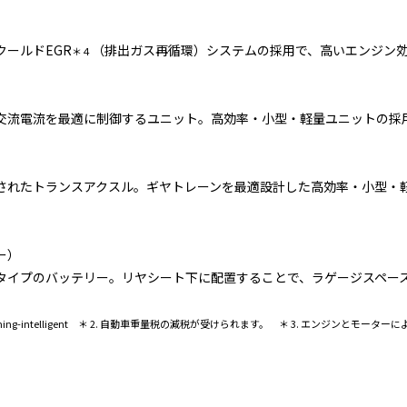
ールドEGR
（排出ガス再循環）システムの採用で、高いエンジン
＊４
交流電流を最適に制御するユニット。高効率・小型・軽量ユニットの採
されたトランスアクスル。ギヤトレーンを最適設計した高効率・小型・
ー）
タイプのバッテリー。リヤシート下に配置することで、ラゲージスペー
lve Timing-intelligent ＊ 2. 自動車重量税の減税が受けられます。 ＊ 3. エン