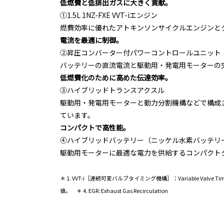
低燃費と低排出ガスに大きく貢献。
①1.5L 1NZ-FXE VVT-iエンジン
燃費効率に優れたアトキンソンサイクルエンジンとク
電流を最適に制御。
②昇圧コンバーター付パワーコントロールユニット
バッテリーの直流電流と駆動用・発電用モーターの
低燃費化のために高めた伝達効率。
③ハイブリッドトランスアクスル
駆動用・発電用モーターと動力分割機構などで構成
ています。
コンパクトで高性能。
④ハイブリッドバッテリー（ニッケル水素バッテリ
駆動用モーターに最適な電力を供給するコンパクト
＊ 1. VVT-i［連続可変バルブタイミング機構］：Variable Va
値。 ＊ 4. EGR: Exhaust Gas Recirculation