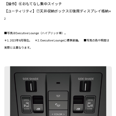
【操作】⑥おもてなし集中スイッチ
【ユーティリティ】⑦天井収納ボックス⑧後席ディスプレイ格納
＊
2
■写真はExecutive Lounge（ハイブリッド車）。
＊1. 2023年6月現在。 ＊2. Executive Loungeに標準装備。 ■写真の色や照度は
実際とは異なります。