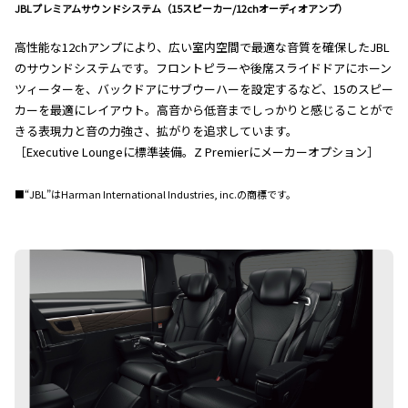
JBLプレミアムサウンドシステム（15スピーカー/12chオーディオアンプ）
高性能な12chアンプにより、広い室内空間で最適な音質を確保したJBL
のサウンドシステムです。フロントピラーや後席スライドドアにホーン
ツィーターを、バックドアにサブウーハーを設定するなど、15のスピー
カーを最適にレイアウト。高音から低音までしっかりと感じることがで
きる表現力と音の力強さ、拡がりを追求しています。
［Executive Loungeに標準装備。Z Premierにメーカーオプション］
■“JBL”はHarman International Industries, inc.の商標です。