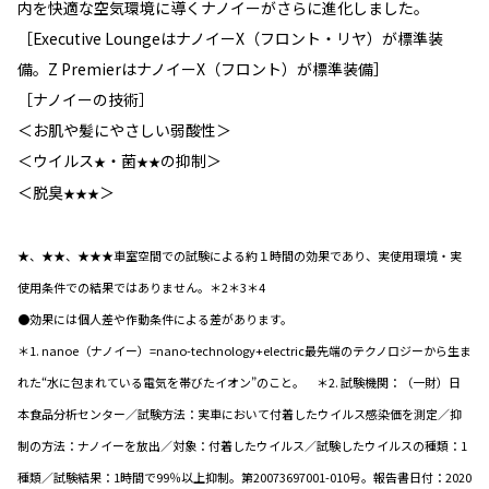
内を快適な空気環境に導くナノイーがさらに進化しました。
［Executive LoungeはナノイーX（フロント・リヤ）が標準装
備。Z PremierはナノイーX（フロント）が標準装備］
［ナノイーの技術］
＜お肌や髪にやさしい弱酸性＞
＜ウイルス
・菌
の抑制＞
★
★★
＜脱臭
＞
★★★
★、★★、★★★車室空間での試験による約１時間の効果であり、実使用環境・実
使用条件での結果ではありません。＊2＊3＊4
●効果には個人差や作動条件による差があります。
＊1. nanoe（ナノイー）=nano-technology+electric最先端のテクノロジーから生ま
れた“水に包まれている電気を帯びたイオン”のこと。 ＊2. 試験機関：（一財）日
本食品分析センター／試験方法：実車において付着したウイルス感染価を測定／抑
制の方法：ナノイーを放出／対象：付着したウイルス／試験したウイルスの種類：1
種類／試験結果：1時間で99％以上抑制。第20073697001-010号。報告書日付：2020