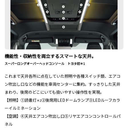
機能性・収納性を両立するスマートな天井。
スーパーロングオーバーヘッドコンソール トヨタ初＊1
これまで天井各所に点在していた照明や各種スイッチ類、エアコ
ン吹出し口などの機能を車両センターに集約。すっきりした天井
まわり、後席のどこにいても扱いやすい操作性を実現。
【照明】①読書灯
②後席用LEDドームランプ③LEDルーフカラ
＊2
ーイルミネーション
【空調】④天井エアコン吹出し口⑤リヤエアコンコントロールパ
ネル