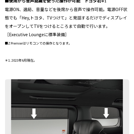
■後席から音声認識を使った操作が可能 トヨタ初
＊1
電源ON、選局、音量などを後席から音声で操作可能。電源OFF状
態でも「Hey,トヨタ、TVつけて」と発話するだけでディスプレイ
をオープンしてTVをつけるところまで自動で行います。
［Executive Loungeに標準装備］
■Z Premierはリモコンでの操作となります。
＊1. 2023年6月現在。