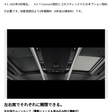
＊1. 2023年6月現在。 ＊2. T-Connect契約とコネクティッドナビのオプション契約
が必要です。初度登録日より5年間無料（6年目以降有料）です。
左右席でそれぞれに開閉できる。
左右独立ムーンルーフ（電動シェード＆挟み込み防止機能付）