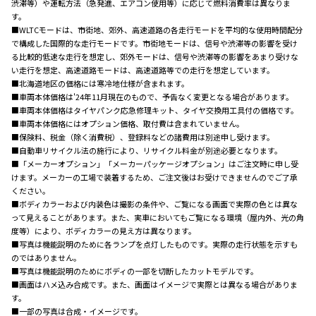
渋滞等）や運転方法（急発進、エアコン使用等）に応じて燃料消費率は異なりま
す。
■WLTCモードは、市街地、郊外、高速道路の各走行モードを平均的な使用時間配分
で構成した国際的な走行モードです。市街地モードは、信号や渋滞等の影響を受け
る比較的低速な走行を想定し、郊外モードは、信号や渋滞等の影響をあまり受けな
い走行を想定、高速道路モードは、高速道路等での走行を想定しています。
■北海道地区の価格には寒冷地仕様が含まれます。
■車両本体価格は'24年11月現在のもので、予告なく変更となる場合があります。
■車両本体価格はタイヤパンク応急修理キット、タイヤ交換用工具付の価格です。
■車両本体価格にはオプション価格、取付費は含まれていません。
■保険料、税金（除く消費税）、登録料などの諸費用は別途申し受けます。
■自動車リサイクル法の施行により、リサイクル料金が別途必要となります。
■「メーカーオプション」「メーカーパッケージオプション」はご注文時に申し受
けます。メーカーの工場で装着するため、ご注文後はお受けできませんのでご了承
ください。
■ボディカラーおよび内装色は撮影の条件や、ご覧になる画面で実際の色とは異な
って見えることがあります。また、実車においてもご覧になる環境（屋内外、光の角
度等）により、ボディカラーの見え方は異なります。
■写真は機能説明のために各ランプを点灯したものです。実際の走行状態を示すも
のではありません。
■写真は機能説明のためにボディの一部を切断したカットモデルです。
■画面はハメ込み合成です。また、画面はイメージで実際とは異なる場合がありま
す。
■一部の写真は合成・イメージです。