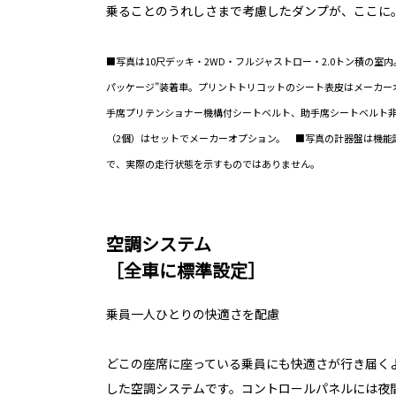
乗ることのうれしさまで考慮したダンプが、ここに
■写真は10尺デッキ・2WD・フルジャストロー・2.0トン積の室内
パッケージ”装着車。プリントトリコットのシート表皮はメーカーオ
手席プリテンショナー機構付シートベルト、助手席シートベルト
（2個）はセットでメーカーオプション。 ■写真の計器盤は機能
で、実際の走行状態を示すものではありません。
空調システム
［全車に標準設定］
乗員一人ひとりの快適さを配慮
どこの座席に座っている乗員にも快適さが行き届く
した空調システムです。コントロールパネルには夜