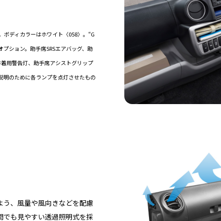
。
。ボディカラーはホワイト〈058〉。“G
プション。助手席SRSエアバッグ、助
非着用警告灯、助手席アシストグリップ
説明のために各ランプを点灯させたもの
よう、風量や風向きなどを配慮
間でも見やすい透過照明式を採