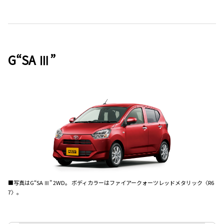
G“SA Ⅲ”
■写真はG“SA Ⅲ” 2WD。 ボディカラーはファイアークォーツレッドメタリック〈R6
7〉。