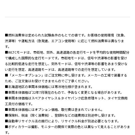
■燃料消費率は定められた試験条件のもとでの値です。お客様の使用環境（気象、
渋滞等）や運転方法（急発進、エアコン使用等）に応じて燃料消費率は異なりま
す。
■WLTCモードは、市街地、郊外、高速道路の各走行モードを平均的な使用時間配分
で構成した国際的な走行モードです。市街地モードは、信号や渋滞等の影響を受け
る比較的低速な走行を想定し、郊外モードは、信号や渋滞等の影響をあまり受けな
い走行を想定、高速道路モードは、高速道路等での走行を想定しています。
■「メーカーオプション」はご注文時に申し受けます。メーカーの工場で装着する
ため、ご注文後はお受けできませんのでご了承ください。
■北海道地区の車両本体価格には寒冷地仕様が含まれます。
■車両本体価格は'22年7月現在のもので、予告なく変更となる場合があります。
■車両本体価格はスペアタイヤレス＆タイヤパンク応急修理キット、タイヤ交換用
工具付の価格です。
■車両本体価格にはオプション価格、取付費は含まれていません。
■保険料、税金（除く消費税）、登録料などの諸費用は別途申し受けます。
■自動車リサイクル法の施行により、リサイクル料金が別途必要となります。
■ボディカラーは撮影、モニターの関係で実際の色とは異なって見えることがありま
す。