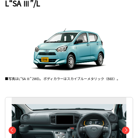
L“SA Ⅲ”/L
■写真はL“SA Ⅲ” 2WD。 ボディカラーはスカイブルーメタリック〈B83〉。