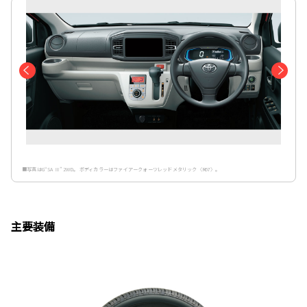
■写真はG“SA Ⅲ” 2WD。 ボディカラーはファイアークォーツレッドメタリック〈R67〉。
主要装備