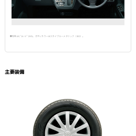
■写真はL“SA Ⅲ” 2WD。 ボディカラーはスカイブルーメタリック〈B83〉。
主要装備