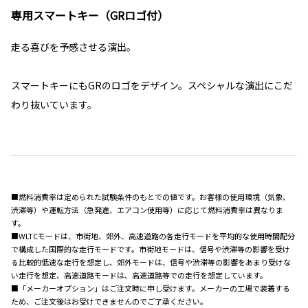
専用スマートキー（GRロゴ付）
走る喜びを予感させる演出。
スマートキーにもGRのロゴをデザイン。スペシャルな演出にこだ
わり抜いています。
■燃料消費率は定められた試験条件のもとでの値です。お客様の使用環境（気象、
渋滞等）や運転方法（急発進、エアコン使用等）に応じて燃料消費率は異なりま
す。
■WLTCモードは、市街地、郊外、高速道路の各走行モードを平均的な使用時間配分
で構成した国際的な走行モードです。市街地モードは、信号や渋滞等の影響を受け
る比較的低速な走行を想定し、郊外モードは、信号や渋滞等の影響をあまり受けな
い走行を想定、高速道路モードは、高速道路等での走行を想定しています。
■「メーカーオプション」はご注文時に申し受けます。メーカーの工場で装着する
ため、ご注文後はお受けできませんのでご了承ください。