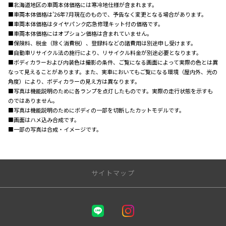
■北海道地区の車両本体価格には寒冷地仕様が含まれます。
■車両本体価格は’26年7月現在のもので、予告なく変更となる場合があります。
■車両本体価格はタイヤパンク応急修理キット付の価格です。
■車両本体価格にはオプション価格は含まれていません。
■保険料、税金（除く消費税）、登録料などの諸費用は別途申し受けます。
■自動車リサイクル法の施行により、リサイクル料金が別途必要となります。
■ボディカラーおよび内装色は撮影の条件、ご覧になる画面によって実際の色とは異
なって見えることがあります。また、実車においてもご覧になる環境（屋内外、光の
角度）により、ボディカラーの見え方は異なります。
■写真は機能説明のために各ランプを点灯したものです。実際の走行状態を示すも
のではありません。
■写真は機能説明のためにボディの一部を切断したカットモデルです。
■画面はハメ込み合成です。
■一部の写真は合成・イメージです。
サイトマップ
取り扱い車種
ダイナ ダンプ