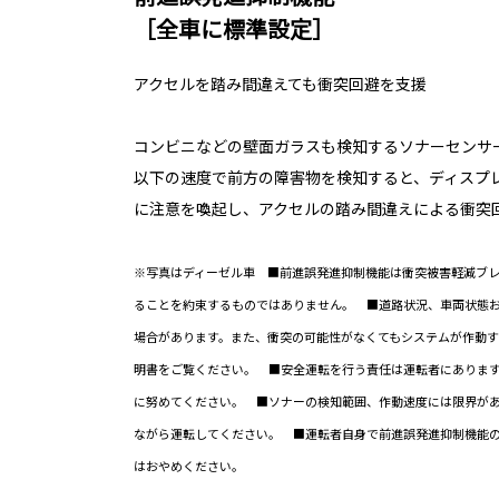
［全車に標準設定］
アクセルを踏み間違えても衝突回避を支援
コンビニなどの壁面ガラスも検知するソナーセンサー
以下の速度で前方の障害物を検知すると、ディスプ
に注意を喚起し、アクセルの踏み間違えによる衝突
※写真はディーゼル車 ■前進誤発進抑制機能は衝突被害軽減ブ
ることを約束するものではありません。 ■道路状況、車両状態
場合があります。また、衝突の可能性がなくてもシステムが作動
明書をご覧ください。 ■安全運転を行う責任は運転者にありま
に努めてください。 ■ソナーの検知範囲、作動速度には限界が
ながら運転してください。
■運転者自身で前進誤発進抑制機能
はおやめください。