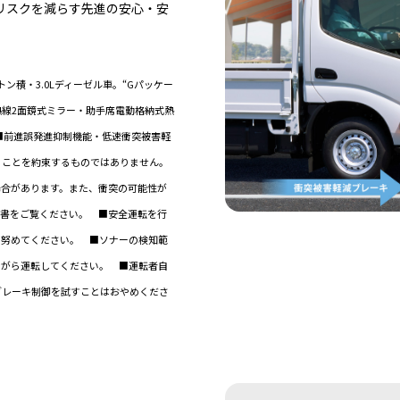
リスクを減らす先進の安心・安
ン積・3.0Lディーゼル車。“Gパッケー
熱線2面鏡式ミラー・助手席電動格納式熱
 ■前進誤発進抑制機能・低速衝突被害軽
ることを約束するものではありません。
合があります。また、衝突の可能性が
明書をご覧ください。 ■安全運転を行
に努めてください。 ■ソナーの検知範
ながら運転してください。 ■運転者自
ブレーキ制御を試すことはおやめくださ