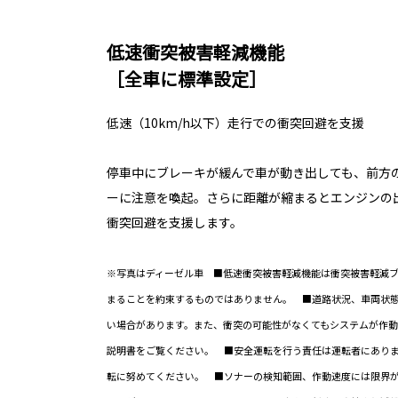
低速衝突被害軽減機能
［全車に標準設定］
低速（10km/h以下）走行での衝突回避を支援
停車中にブレーキが緩んで車が動き出しても、前方
ーに注意を喚起。さらに距離が縮まるとエンジンの
衝突回避を支援します。
※写真はディーゼル車 ■低速衝突被害軽減機能は衝突被害軽減
まることを約束するものではありません。 ■道路状況、車両状
い場合があります。また、衝突の可能性がなくてもシステムが作
説明書をご覧ください。 ■安全運転を行う責任は運転者にあり
転に努めてください。 ■ソナーの検知範囲、作動速度には限界