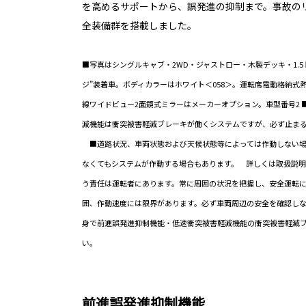
を高めるサポートから、誤発進の抑制まで。事故の
全装備群を搭載しました。
■写真はシングルキャブ・2WD・ジャストロー・木製デッキ・1.5ト
ジ”装着車。ボディカラーはホワイト＜058＞。運転席電動格納式
線ワイドビュー2面鏡式ミラーはメーカーオプション。車型番号2
減機能は衝突被害軽減ブレーキが働くシステムですが、必ず止ま
■道路状況、車両状態および天候状態等によっては作動しない場
なくてもシステムが作動する場合もあります。 詳しくは取扱説
う責任は運転者にあります。常に周囲の状況を把握し、安全運転
囲、作動速度には限界があります。必ず車両周辺の安全を確認し
身で前進誤発進抑制機能・低速衝突被害軽減機能の衝突被害軽減
い。
前進誤発進抑制機能