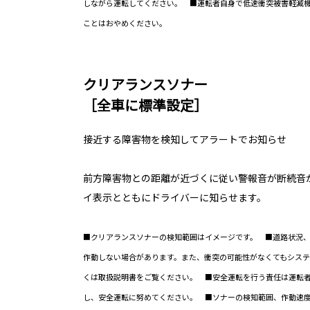
しながら運転してください。
■運転者自身で低速衝突被害軽減機
ことはおやめください。
クリアランスソナー
［全車に標準設定］
接近する障害物を検知してアラートでお知らせ
前方障害物との距離が近づくに従い警報音が断続音
イ表示とともにドライバーに知らせます。
■クリアランスソナーの検知範囲はイメージです。 ■道路状況
作動しない場合があります。また、衝突の可能性がなくてもシス
くは取扱説明書をご覧ください。 ■安全運転を行う責任は運転
し、安全運転に努めてください。 ■ソナーの検知範囲、作動速