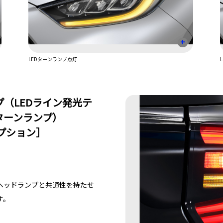
+
LEDターンランプ点灯
プ（LEDライン発光テ
ターンランプ）
プション］
ヘッドランプと共通性を持たせ
す。