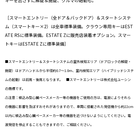
キーを出さずに解錠＆施錠、クルマの始動も。
［スマートエントリー（全ドア＆バックドア）＆スタートシステ
ム（スマートキー×2）は全車標準装備。クラウン専用キーはEST
ATE RSに標準装備。ESTATE Zに販売店装着オプション。スマー
トキーはESTATE Zに標準装備］
■スマートエントリー＆スタートシステムの室外検知エリア（ドアロックの解錠・
施錠）はドアハンドルから半径約0.7～1.0m、室内検知エリア（ハイブリッドシステ
ムの起動）は前席・後席となります。 ■スマートエントリーは株式会社ユーシン
の商標です。
⚠注意：植込み型心臓ペースメーカー等の機器をご使用の方は、電波によりそれら
の機器に影響を及ぼすおそれがありますので、車両に搭載された発信機から約22cm
以内に植込み型心臓ペースメーカー等の機器を近づけないようにしてください。電
波発信を停止することもできますので、ご相談ください。