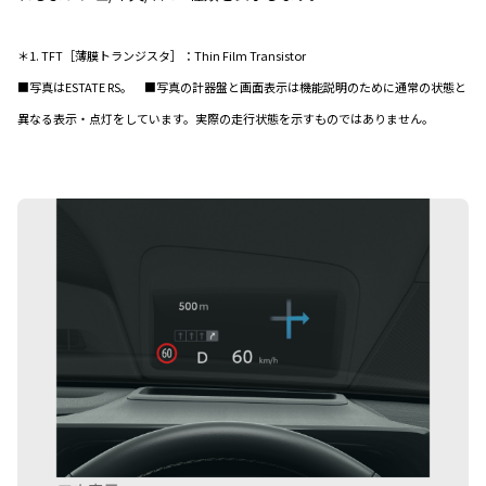
＊1. TFT［薄膜トランジスタ］：Thin Film Transistor
■写真はESTATE RS。 ■写真の計器盤と画面表示は機能説明のために通常の状態と
異なる表示・点灯をしています。実際の走行状態を示すものではありません。