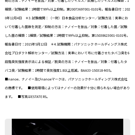
制の方法：ナノイーを放出／対象：付着したウイルス／試験したウイルスの種類：1
種類／試験結果：1時間で99％以上抑制。第20073697001-0101号。報告書日付：202
0年12月4日 ＊3. 試験機関：（一財）日本食品分析センター／試験方法：実車にお
いて付着した菌数を測定／抑制の方法：ナノイーを放出／対象：付着した菌／試験
した菌の種類：1種類／試験結果：1時間で99％以上抑制。第15038623001-0101号。
報告書日付：2015年5月12日 ＊4. 試験機関：パナソニック ホールディングス株式
会社プロダクト解析センター／試験方法：実車において布に付着させたタバコ臭を6
段階臭気強度表示法による検証／脱臭の方法：ナノイーを放出／対象：付着したタ
バコ臭／試験結果：1時間で臭気強度1.8以上低減。BAA33-150318-M35。
■nanoe、ナノイー及びnanoeマークは、パナソニックホールディングス株式会社
の商標です。 ■使用環境によってはナノイーの効果が十分に得られない場合があり
ます。 ■写真はESTATE RS。