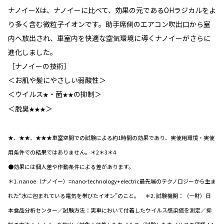
ナノイーXは、ナノイーに比べて、効果の元であるOHラジカルをよ
り多く含む微粒子イオンです。助手席側のエアコン吹出口から室
内へ放出され、車室内を快適な空気環境に導くナノイーがさらに
進化しました。
［ナノイーの技術］
＜お肌や髪にやさしい弱酸性＞
＜ウイルス
・菌
の抑制＞
★
★★
＜脱臭
＞
★★★
★、★★、★★★車室空間での試験による約1時間の効果であり、実使用環境・実使
用条件での結果ではありません。＊2＊3＊4
●効果には個人差や作動条件による差があります。
＊1. nanoe（ナノイー）=nano-technology+electric最先端のテクノロジーから生ま
れた“水に包まれている電気を帯びたイオン”のこと。 ＊2. 試験機関：（一財）日
本食品分析センター／試験方法：実車において付着したウイルス感染価を測定／抑