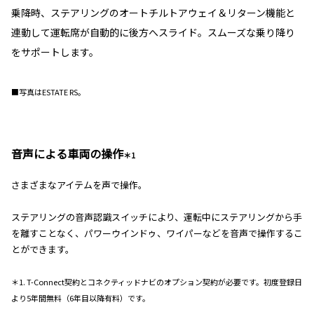
乗降時、ステアリングのオートチルトアウェイ＆リターン機能と
連動して運転席が自動的に後方へスライド。スムーズな乗り降り
をサポートします。
■写真はESTATE RS。
音声による車両の操作
＊1
さまざまなアイテムを声で操作。
ステアリングの音声認識スイッチにより、運転中にステアリングから手
を離すことなく、パワーウインドゥ、ワイパーなどを音声で操作するこ
とができます。
＊1. T-Connect契約とコネクティッドナビのオプション契約が必要です。初度登録日
より5年間無料（6年目以降有料）です。