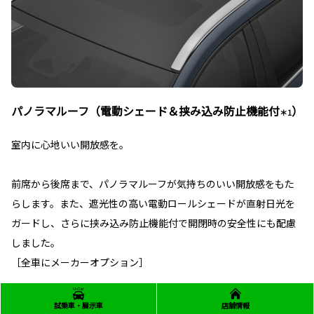
パノラマルーフ（電動シェード＆挟み込み防止機能付
）
＊1
室内に心地いい開放感を。
前席から後席まで、パノラマルーフが気持ちのいい開放感をもた
らします。また、遮光性の高い電動ロールシェードが直射日光を
ガードし、さらに挟み込み防止機能付で開閉時の安全性にも配慮
しました。
［全車にメーカーオプション］
■パノラマルーフは固定式となります。 ■写真はESTATE Z。
試乗車・展示車
店舗情報