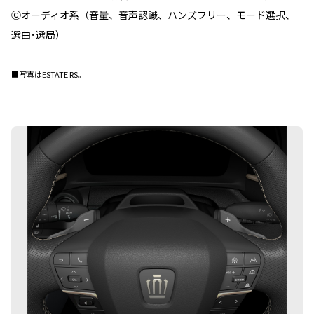
Ⓒオーディオ系（音量、音声認識、ハンズフリー、モード選択、
選曲･選局）
■写真はESTATE RS。