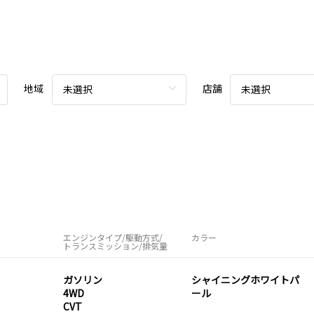
地域
店舗
未選択
未選択
エンジンタイプ/駆動方式/
カラー
トランスミッション/排気量
ガソリン
シャイニングホワイトパ
4WD
ール
CVT