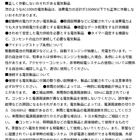
■正しく作動しないおそれがある電気製品
次のようなAC100Vの電気製品は、消費電力の合計が1500W以下でも正常に作動しな
いおそれがあります。
●起動時の電力が大きい電気製品 ●取扱説明書などに記載されている消費電力よ
りも大きな供給電力を必要とする電気製品 ●精密なデータ処理をする計測機器
●きわめて安定した電力供給を必要とする電気製品 ●タイマー設定する機器な
ど、コンセントの出力が連続して必要な電気製品
●アイドリングストップ条例について
駆動用電池の残量減少などにより、自動でエンジンが始動し、充電を行います。一
部の自治体では、駐車または停車中にエンジンを始動した場合、条例にふれる可能
性があります。アクセサリーコンセント、非常時給電システムの使用については関係
する自治体に確認した上で、適切に使用してください。
■接続する電気製品について
●使用する電気製品に付属の取り扱い説明書や、製品に記載されている注意事項を
必ずお守りください。 ●車両の状態によっては、一時的に給電機能が停止するこ
とがあります。 ●工場出荷時、車両側の電源周波数は、50Hzに設定されていま
す。コンセントと電源周波数が異なる電気製品を使用しないでください。誤作動や
故障などの原因になるおそれがあります。電気製品によっては、電源周波数の切りか
え（50/60Hz）機能があるので、車両と電気製品の電源周波数を同じにしてくださ
い。車両側の電源周波数切りかえが必要な場合は、トヨタ販売店にご相談くださ
い。 ●コンセントは、照明器具などの電気製品と直接接続して使用するもので
す。家屋などへ電気を供給する発電機として使用しないでください。また、家屋など
に設置されている非常時の給電システム（外部電源と接続ができる専用設備、外部
電源からの供給回路が電力会社からの電気配線と分離されている設備など）に使用