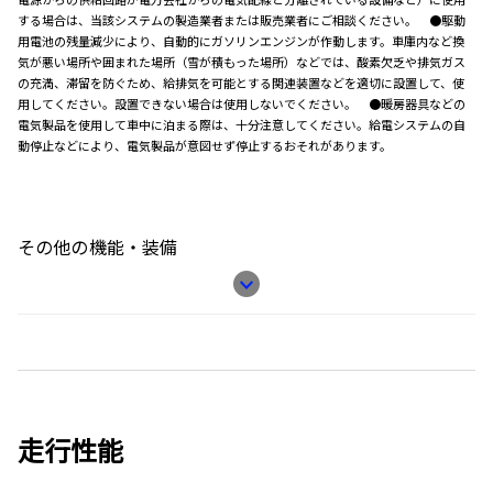
する場合は、当該システムの製造業者または販売業者にご相談ください。 ●駆動
用電池の残量減少により、自動的にガソリンエンジンが作動します。車庫内など換
気が悪い場所や囲まれた場所（雪が積もった場所）などでは、酸素欠乏や排気ガス
の充満、滞留を防ぐため、給排気を可能とする関連装置などを適切に設置して、使
用してください。設置できない場合は使用しないでください。 ●暖房器具などの
電気製品を使用して車中に泊まる際は、十分注意してください。給電システムの自
動停止などにより、電気製品が意図せず停止するおそれがあります。
その他の機能・装備
走行性能