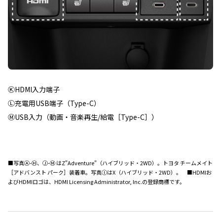
ⓀHDMI入力端子
Ⓛ充電用USB端子（Type-C）
ⓂUSB入力（動画・音楽再生/給電［Type-C］）
■写真Ⓐ-Ⓗ、Ⓙ-Ⓜ はZ"Adventure"（ハイブリッド・2WD）。トヨタ チームメイト
［アドバンスト パーク］装着車。写真ⒾはX（ハイブリッド・2WD）。 ■HDMIお
よびHDMIロゴは、HDMI Licensing Administrator, Inc.の登録商標です。