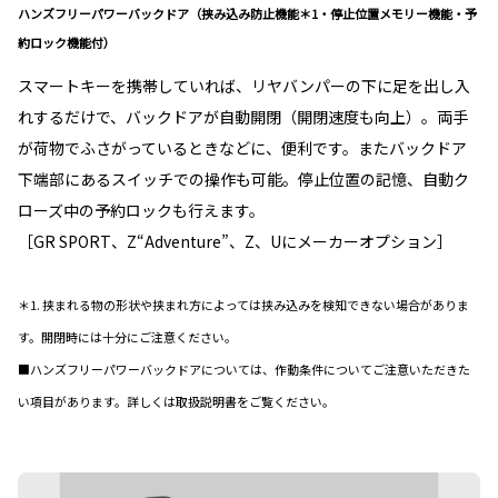
ハンズフリーパワーバックドア（挟み込み防止機能＊1・停止位置メモリー機能・予
約ロック機能付）
スマートキーを携帯していれば、リヤバンパーの下に足を出し入
れするだけで、バックドアが自動開閉（開閉速度も向上）。両手
が荷物でふさがっているときなどに、便利です。またバックドア
下端部にあるスイッチでの操作も可能。停止位置の記憶、自動ク
ローズ中の予約ロックも行えます。
［GR SPORT、Z“Adventure”、Z、Uにメーカーオプション］
＊1. 挟まれる物の形状や挟まれ方によっては挟み込みを検知できない場合がありま
す。開閉時には十分にご注意ください。
■ハンズフリーパワーバックドアについては、作動条件についてご注意いただきた
い項目があります。詳しくは取扱説明書をご覧ください。