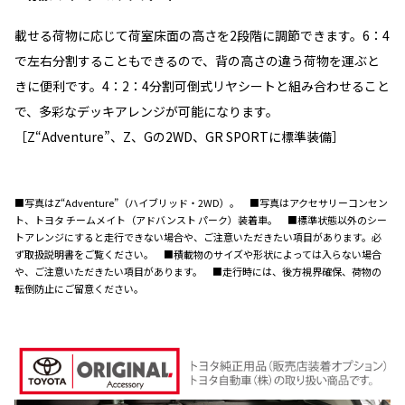
載せる荷物に応じて荷室床面の高さを2段階に調節できます。6：4
で左右分割することもできるので、背の高さの違う荷物を運ぶと
きに便利です。4：2：4分割可倒式リヤシートと組み合わせること
で、多彩なデッキアレンジが可能になります。
［Z“Adventure”、Z、Gの2WD、GR SPORTに標準装備］
■写真はZ“Adventure”（ハイブリッド・2WD）。 ■写真はアクセサリーコンセン
ト、トヨタ チームメイト（アドバンスト パーク）装着車。 ■標準状態以外のシー
トアレンジにすると走行できない場合や、ご注意いただきたい項目があります。必
ず取扱説明書をご覧ください。 ■積載物のサイズや形状によっては入らない場合
や、ご注意いただきたい項目があります。 ■走行時には、後方視界確保、荷物の
転倒防止にご留意ください。