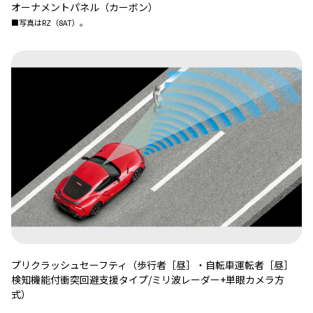
オーナメントパネル（カーボン）
■写真はRZ（8AT）。
プリクラッシュセーフティ（歩行者［昼］・自転車運転者［昼］
検知機能付衝突回避支援タイプ/ミリ波レーダー+単眼カメラ方
式）