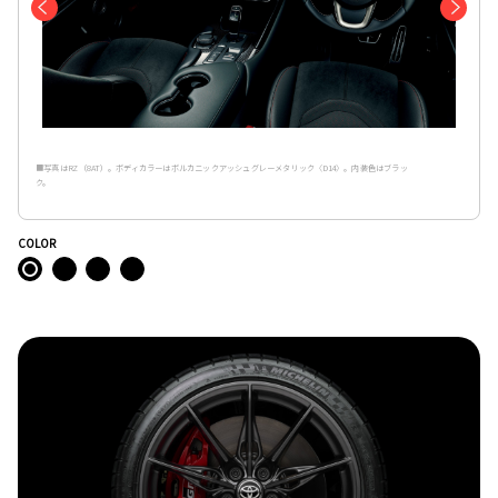
■写真はRZ（8AT）。ボディカラーはボルカニックアッシュグレーメタリック〈D14〉。内装色はブラッ
ク。
COLOR