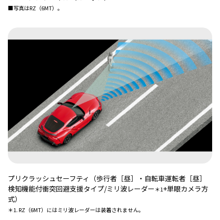
■写真はRZ（6MT）。
プリクラッシュセーフティ（歩行者［昼］・自転車運転者［昼］
検知機能付衝突回避支援タイプ
/
ミリ波レーダー
+
単眼カメラ方
＊1
式）
＊1. RZ（6MT）にはミリ波レーダーは装着されません。