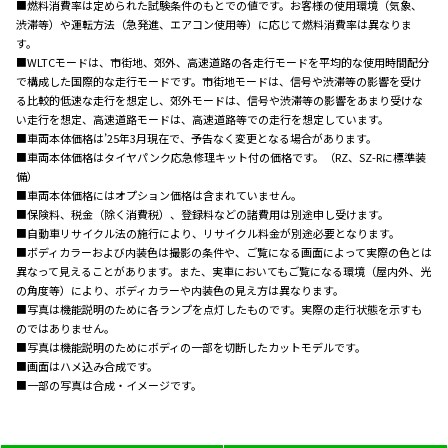
■燃料消費率は定められた試験条件のもとでの値です。お客様の使用環境（気象、
渋滞等）や運転方法（急発進、エアコン使用等）に応じて燃料消費率は異なりま
す。
■WLTCモードは、市街地、郊外、高速道路の各走行モードを平均的な使用時間配分
で構成した国際的な走行モードです。市街地モードは、信号や渋滞等の影響を受け
る比較的低速な走行を想定し、郊外モードは、信号や渋滞等の影響をあまり受けな
い走行を想定、高速道路モードは、高速道路等での走行を想定しています。
■車両本体価格は’25年3月現在で、予告なく変更となる場合があります。
■車両本体価格はタイヤパンク応急修理キット付の価格です。（RZ、SZ-Rに標準装
備）
■車両本体価格にはオプション価格は含まれていません。
■保険料、税金（除く消費税）、登録料などの諸費用は別途申し受けます。
■自動車リサイクル法の施行により、リサイクル料金が別途必要となります。
■ボディカラーおよび内装色は撮影の条件や、ご覧になる画面によって実際の色とは
異なって見えることがあります。また、実車においてもご覧になる環境（屋内外、光
の角度等）により、ボディカラーや内装色の見え方は異なります。
■写真は機能説明のために各ランプを点灯したものです。実際の走行状態を示すも
のではありません。
■写真は機能説明のためにボディの一部を切断したカットモデルです。
■画面はハメ込み合成です。
■一部の写真は合成・イメージです。